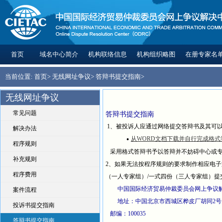
首页
域名中心简介
机构联络信息
机构组织略图
在册专家名
当前位置:
首页
>
无线网址争议
>
答辩书提交指南
>
无线网址争议
常见问题
答辩书提交指南
1、被投诉人应通过网络提交答辩书及其可
解决办法
从WORD文档下载并自行完成格式
●
程序规则
采用格式答辩书予以答辩并不妨碍中心或专
补充规则
2、如果无法按程序规则的要求制作相应电
程序费用
（一人专家组）/一式四份（三人专家组）提
中国国际经济贸易仲裁委员会网上争议
案件流程
地址：中国北京市西城区桦皮厂胡同2号
投诉书提交指南
邮编：100035
答辩书提交指南